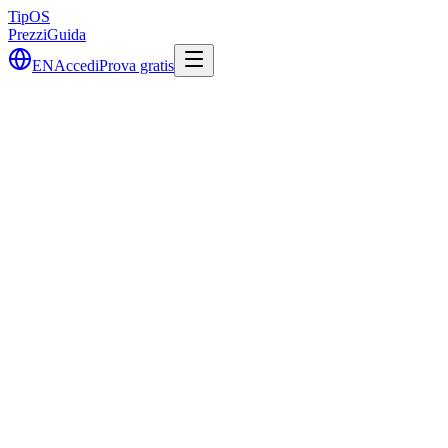
Tip
OS
Prezzi
Guida
EN
Accedi
Prova gratis
30gg
30
6+